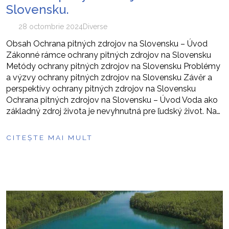
Slovensku.
28 octombrie 2024
Diverse
Obsah Ochrana pitných zdrojov na Slovensku – Úvod
Zákonné rámce ochrany pitných zdrojov na Slovensku
Metódy ochrany pitných zdrojov na Slovensku Problémy
a výzvy ochrany pitných zdrojov na Slovensku Závěr a
perspektívy ochrany pitných zdrojov na Slovensku
Ochrana pitných zdrojov na Slovensku – Úvod Voda ako
základný zdroj života je nevyhnutná pre ľudský život. Na…
CITEȘTE MAI MULT