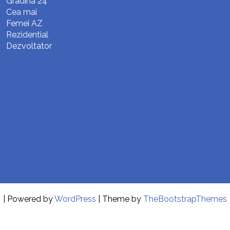
Gradina 24
Cea mai
Femei AZ
Rezidential
Dezvoltator
| Powered by
WordPress
| Theme by
TheBootstrapThemes