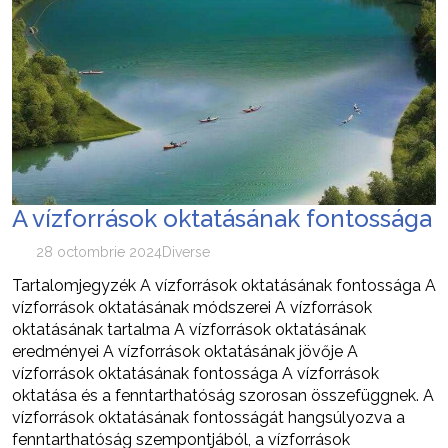
A vízforrások oktatásának fontossága
28 octombrie 2024
Diverse
Tartalomjegyzék A vízforrások oktatásának fontossága A
vízforrások oktatásának módszerei A vízforrások
oktatásának tartalma A vízforrások oktatásának
eredményei A vízforrások oktatásának jövője A
vízforrások oktatásának fontossága A vízforrások
oktatása és a fenntarthatóság szorosan összefüggnek. A
vízforrások oktatásának fontosságát hangsúlyozva a
fenntarthatóság szempontjából, a vízforrások