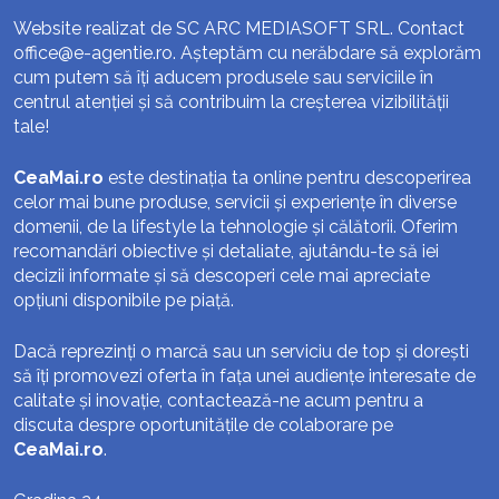
Website realizat de SC ARC MEDIASOFT SRL. Contact
office@e-agentie.ro
. Așteptăm cu nerăbdare să explorăm
cum putem să îți aducem produsele sau serviciile în
centrul atenției și să contribuim la creșterea vizibilității
tale!
CeaMai.ro
este destinația ta online pentru descoperirea
celor mai bune produse, servicii și experiențe în diverse
domenii, de la lifestyle la tehnologie și călătorii. Oferim
recomandări obiective și detaliate, ajutându-te să iei
decizii informate și să descoperi cele mai apreciate
opțiuni disponibile pe piață.
Dacă reprezinți o marcă sau un serviciu de top și dorești
să îți promovezi oferta în fața unei audiențe interesate de
calitate și inovație, contactează-ne acum pentru a
discuta despre oportunitățile de colaborare pe
CeaMai.ro
.