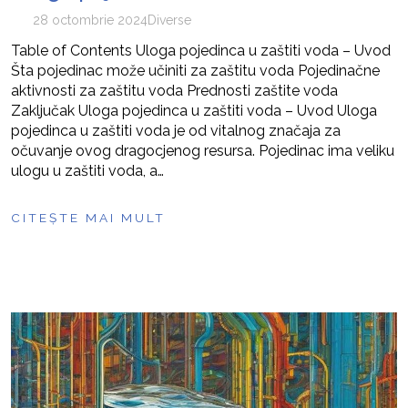
28 octombrie 2024
Diverse
Table of Contents Uloga pojedinca u zaštiti voda – Uvod
Šta pojedinac može učiniti za zaštitu voda Pojedinačne
aktivnosti za zaštitu voda Prednosti zaštite voda
Zaključak Uloga pojedinca u zaštiti voda – Uvod Uloga
pojedinca u zaštiti voda je od vitalnog značaja za
očuvanje ovog dragocjenog resursa. Pojedinac ima veliku
ulogu u zaštiti voda, a…
CITEȘTE MAI MULT