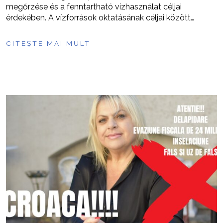
megőrzése és a fenntartható vízhasználat céljai
érdekében. A vízforrások oktatásának céljai között…
CITEȘTE MAI MULT