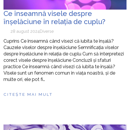
Ce înseamnă visele despre
înșelăciune în relația de cuplu?
28 august 2024
Diverse
Cuprins Ce înseamnă când visezi că iubita te înșală?
Cauzele viselor despre înșelăciune Semnificația viselor
despre înșelăciune în relația de cuplu Cum să interpretezi
corect visele despre înșelăciune Concluzii și sfaturi
practice Ce înseamnă când visezi că iubita te înșală?
Visele sunt un fenomen comun în viața noastră, și de
multe ori, ele pot fi…
CITEȘTE MAI MULT