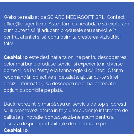
Website realizat de SC ARC MEDIASOFT SRL. Contact
office@e-agentie.ro
. Așteptăm cu nerăbdare să explorăm
cum putem să îți aducem produsele sau serviciile în
centrul atenției și să contribuim la creșterea vizibilității
tale!
CeaMai.ro
este destinația ta online pentru descoperirea
celor mai bune produse, servicii și experiențe în diverse
domenii, de la lifestyle la tehnologie și călătorii. Oferim
recomandări obiective și detaliate, ajutându-te să iei
decizii informate și să descoperi cele mai apreciate
opțiuni disponibile pe piață.
Dacă reprezinți o marcă sau un serviciu de top și dorești
să îți promovezi oferta în fața unei audiențe interesate de
calitate și inovație, contactează-ne acum pentru a
discuta despre oportunitățile de colaborare pe
CeaMai.ro
.