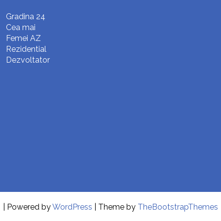
Gradina 24
Cea mai
Femei AZ
Rezidential
Dezvoltator
| Powered by
WordPress
| Theme by
TheBootstrapThemes