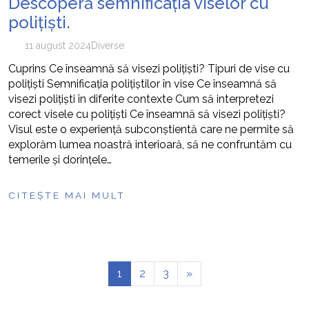
Descoperă semnificația viselor cu
polițiști.
11 august 2024
Diverse
Cuprins Ce înseamnă să visezi polițiști? Tipuri de vise cu
polițiști Semnificația polițiștilor în vise Ce înseamnă să
visezi polițiști în diferite contexte Cum să interpretezi
corect visele cu polițiști Ce înseamnă să visezi polițiști?
Visul este o experiență subconștientă care ne permite să
explorăm lumea noastră interioară, să ne confruntăm cu
temerile și dorințele…
CITEȘTE MAI MULT
1
2
3
»