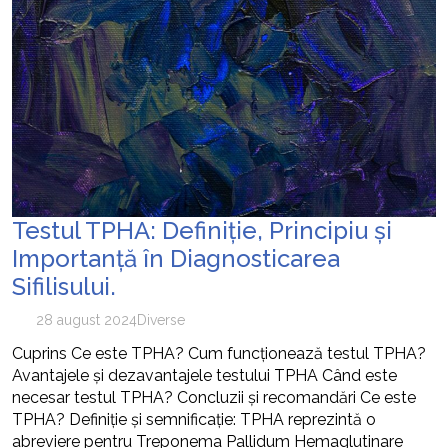
Testul TPHA: Definiție, Principiu și
Importanță în Diagnosticarea
Sifilisului.
28 august 2024
Diverse
Cuprins Ce este TPHA? Cum funcționează testul TPHA?
Avantajele și dezavantajele testului TPHA Când este
necesar testul TPHA? Concluzii și recomandări Ce este
TPHA? Definiție și semnificație: TPHA reprezintă o
abreviere pentru Treponema Pallidum Hemaglutinare