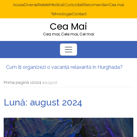
Acasa
Diverse
Retete
Medical
Curiozitati
Recomandari
Cea mai
Tehnologie
Contact
Cea Mai
Cea mai, Cele mai, Cel mai
Cum îți organizezi o vacanță relaxantă în Hurghada?
Operație cancer colon București: ce presupune tratamentul chirurgical
Multisite WordPress și Mastodon: cum gestionezi mai multe site-uri
Prima pagină
2024
august
2025: cum eviți canibalizarea cuvintelor cheie între articole SEO
Cum îți revii după o serie lungă de bilete pierdute la pariuri sportive
Lună:
august 2024
Diverticulita: când este necesară operația?